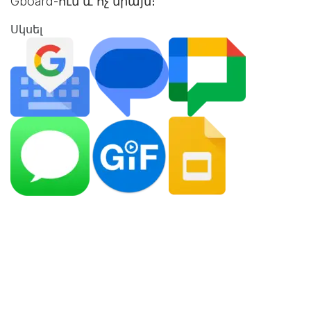
Gboard-ում և ոչ միայն։
Սկսել