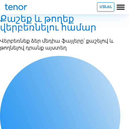
ՄՏՆԵԼ
Քաշեք և թողեք
վերբեռնելու համար
Վերբեռնեք ձեր մեդիա ֆայլերը՝ քաշելով և
թողնելով դրանք այստեղ