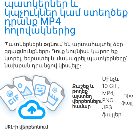
պատկերներ և
կպչուկներ կամ
ստեղծեք
դրանք MP4
հոլովակներից
Պատկերներն օգնում են արտահայտել ձեր
զգացմունքները։ Դուք նույնիսկ կարող եք
կտրել, եզրատել և մակագրել պատկերները՝
նախքան դրանցով կիսվելը։
Մինչև
10
GIF,
Քաշեք և
թողեք՝
MP4,
Դիտ
այստեղ
PNG,
վերբեռնելու
ֆայլ
համար
JPG
ֆայլեր
URL-ի վերբեռնում