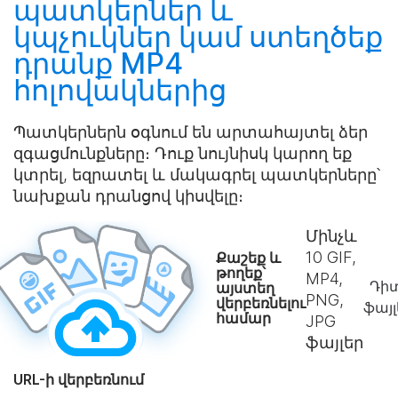
պատկերներ և
կպչուկներ կամ
ստեղծեք
դրանք MP4
հոլովակներից
Պատկերներն օգնում են արտահայտել ձեր
զգացմունքները։ Դուք նույնիսկ կարող եք
կտրել, եզրատել և մակագրել պատկերները՝
նախքան դրանցով կիսվելը։
Մինչև
10
GIF,
Քաշեք և
թողեք՝
MP4,
Դիտ
այստեղ
PNG,
վերբեռնելու
ֆայլ
համար
JPG
ֆայլեր
URL-ի վերբեռնում