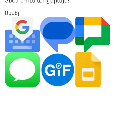
Gboard-ում և ոչ միայն։
Սկսել