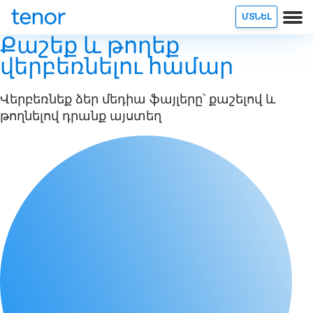
ՄՏՆԵԼ
Քաշեք և թողեք
վերբեռնելու համար
Վերբեռնեք ձեր մեդիա ֆայլերը՝ քաշելով և
թողնելով դրանք այստեղ