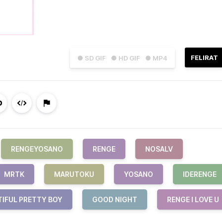
FELIRAT
● SD GIF
● HD GIF
● MP4
RENGEYOSANO
RENGE
NOSALV
MRTK
MARUTOKU
YOSANO
IDERENGE
TIFUL PRETTY BOY
GOOD NIGHT
RENGE I LOVE U