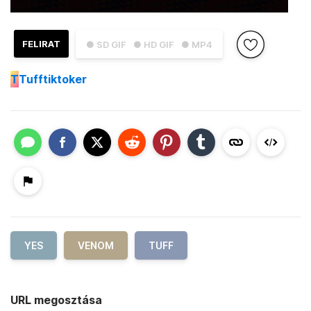
FELIRAT
● SD GIF
● HD GIF
● MP4
T
Tufftiktoker
YES
VENOM
TUFF
URL megosztása