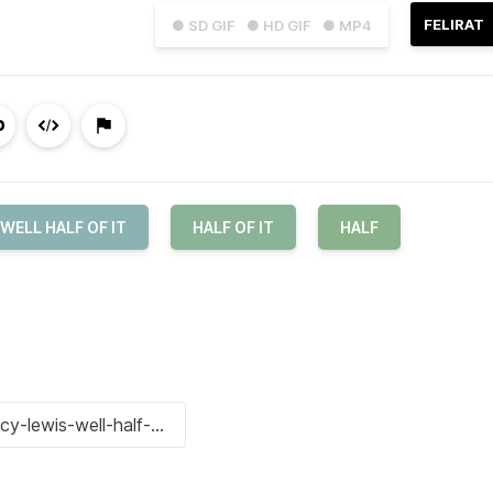
FELIRAT
● SD GIF
● HD GIF
● MP4
WELL HALF OF IT
HALF OF IT
HALF