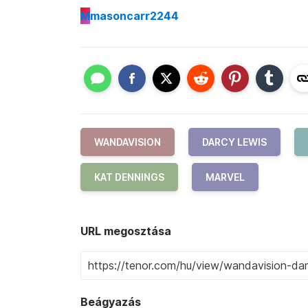
M
masoncarr2244
WANDAVISION
DARCY LEWIS
KAT DENNINGS
MARVEL
URL megosztása
Beágyazás