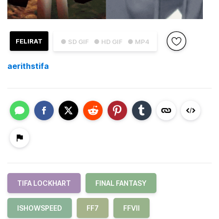
FELIRAT
● SD GIF
● HD GIF
● MP4
aerithstifa
TIFA LOCKHART
FINAL FANTASY
ISHOWSPEED
FF7
FFVII