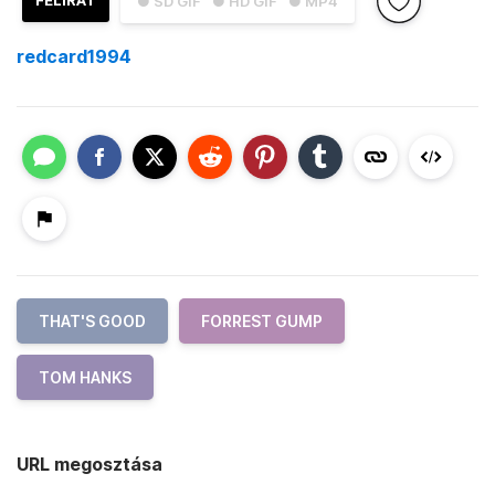
FELIRAT
● SD GIF
● HD GIF
● MP4
redcard1994
THAT'S GOOD
FORREST GUMP
TOM HANKS
URL megosztása