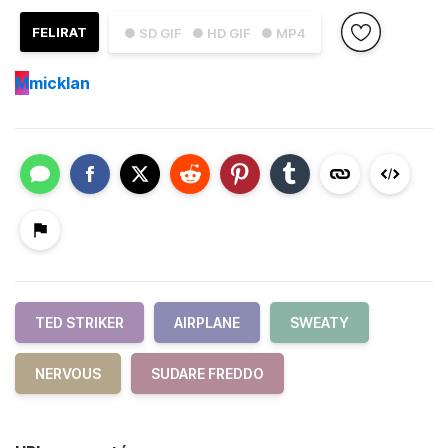
FELIRAT
● SD GIF
● HD GIF
● MP4
M
micklan
TED STRIKER
AIRPLANE
SWEATY
NERVOUS
SUDARE FREDDO