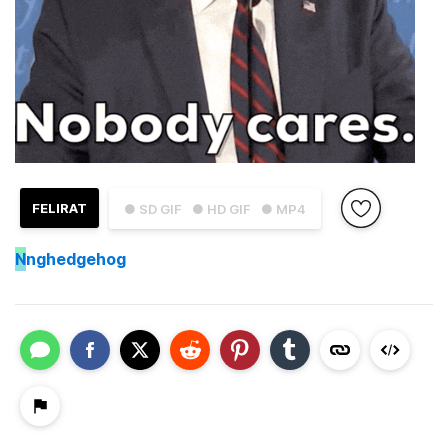
FELIRAT
● SD GIF
● HD GIF
● MP4
N
nghedgehog