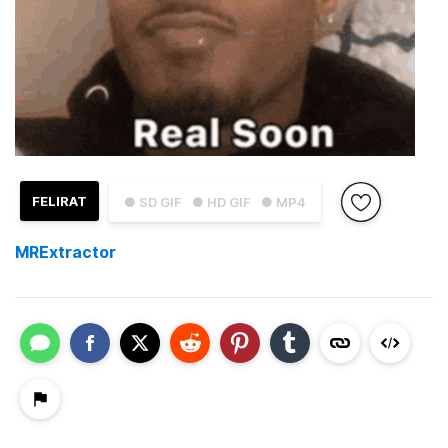
FELIRAT
● SD GIF
● HD GIF
● MP4
MRExtractor