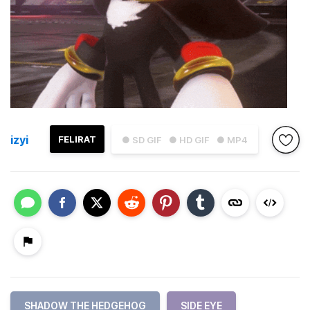
izyi
FELIRAT
● SD GIF
● HD GIF
● MP4
SHADOW THE HEDGEHOG
SIDE EYE