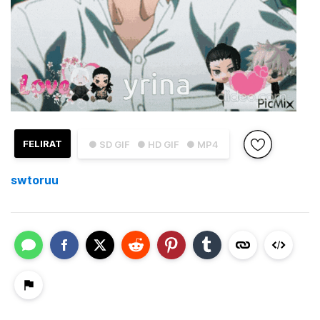
FELIRAT
● SD GIF
● HD GIF
● MP4
swtoruu