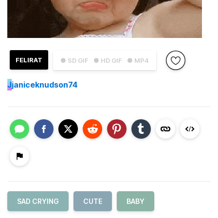
FELIRAT
● SD GIF
● HD GIF
● MP4
J
janiceknudson74
SAD CRYING
CUTE
BABY