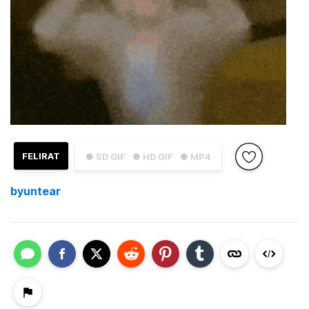
FELIRAT
● SD GIF
● HD GIF
● MP4
byuntear