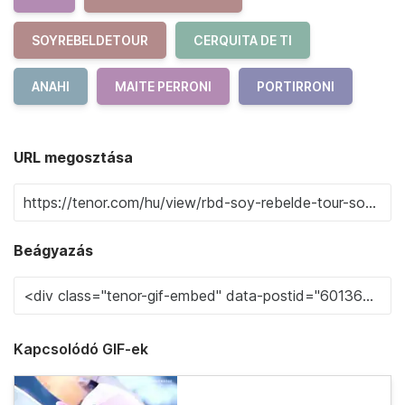
SOYREBELDETOUR
CERQUITA DE TI
ANAHI
MAITE PERRONI
PORTIRRONI
URL megosztása
Beágyazás
Kapcsolódó GIF-ek