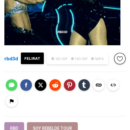
rbd3d
FELIRAT
● SD GIF
● HD GIF
● MP4
RBD
SOY REBELDE TOUR