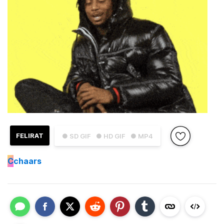
FELIRAT
● SD GIF
● HD GIF
● MP4
C
chaars