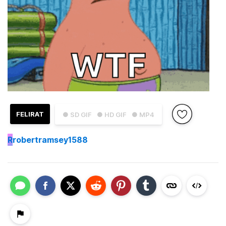
FELIRAT
● SD GIF
● HD GIF
● MP4
R
robertramsey1588