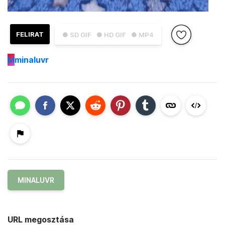
FELIRAT
● SD GIF
● HD GIF
● MP4
M
minaluvr
MINALUVR
URL megosztása