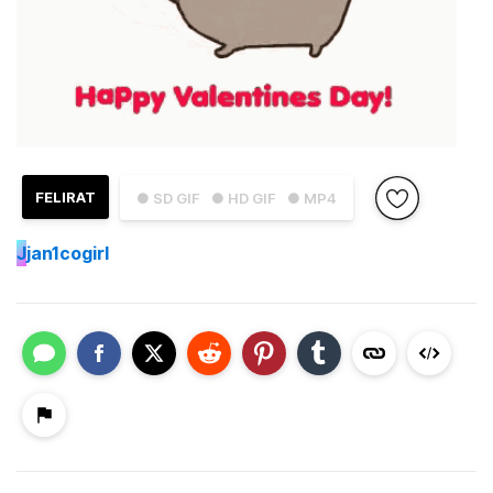
FELIRAT
● SD GIF
● HD GIF
● MP4
J
jan1cogirl