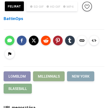
FELIRAT
● SD GIF
● HD GIF
● MP4
BattinOps
LGMBLDM
MILLENNIALS
NEW YORK
BLASEBALL
URL megosztása