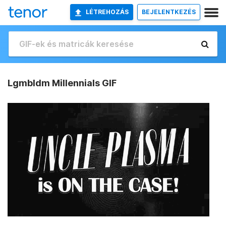
LÉTREHOZÁS
BEJELENTKEZÉS
Lgmbldm Millennials GIF