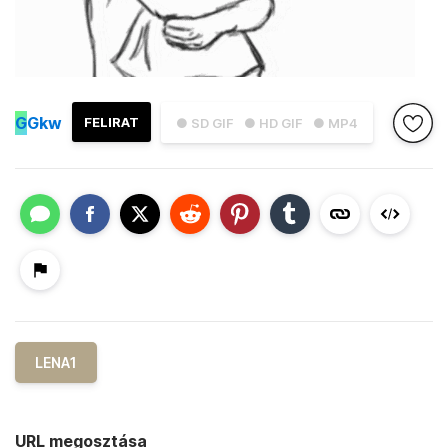
G
Gkw
FELIRAT
● SD GIF
● HD GIF
● MP4
LENA1
URL megosztása