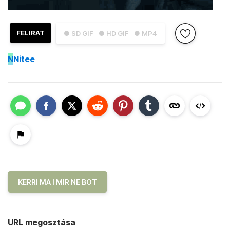
FELIRAT
● SD GIF
● HD GIF
● MP4
N
Nitee
KERRI MA I MIR NE BOT
URL megosztása