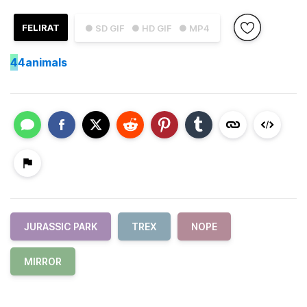
FELIRAT
● SD GIF
● HD GIF
● MP4
4
4animals
JURASSIC PARK
TREX
NOPE
MIRROR