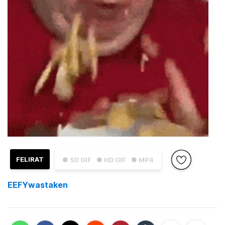
FELIRAT
● SD GIF
● HD GIF
● MP4
EEFYwastaken