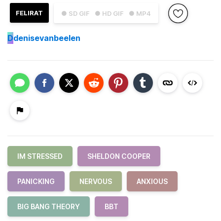
FELIRAT
● SD GIF
● HD GIF
● MP4
D
denisevanbeelen
IM STRESSED
SHELDON COOPER
PANICKING
NERVOUS
ANXIOUS
BIG BANG THEORY
BBT