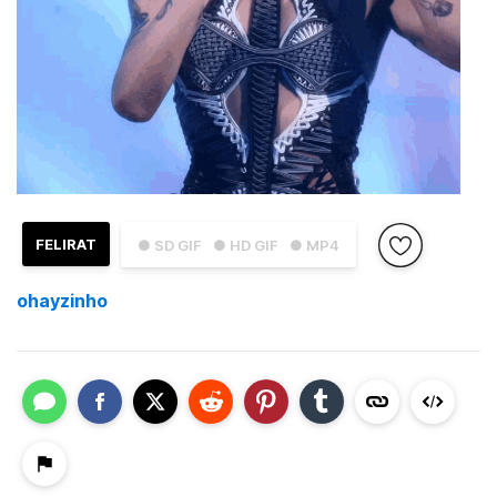
FELIRAT
● SD GIF
● HD GIF
● MP4
ohayzinho