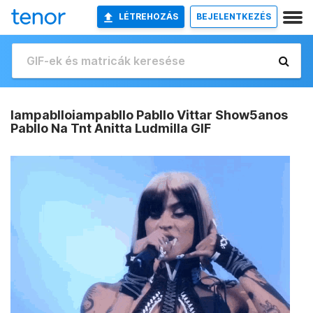
LÉTREHOZÁS
BEJELENTKEZÉS
Iampablloiampabllo Pabllo Vittar Show5anos
Pabllo Na Tnt Anitta Ludmilla GIF