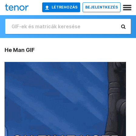
LÉTREHOZÁS
BEJELENTKEZÉS
He Man GIF