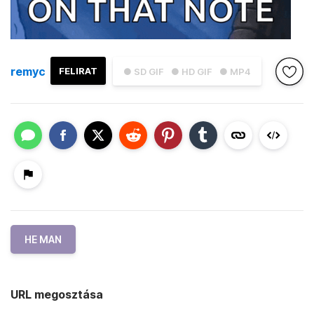
remyc
FELIRAT
● SD GIF
● HD GIF
● MP4
HE MAN
URL megosztása