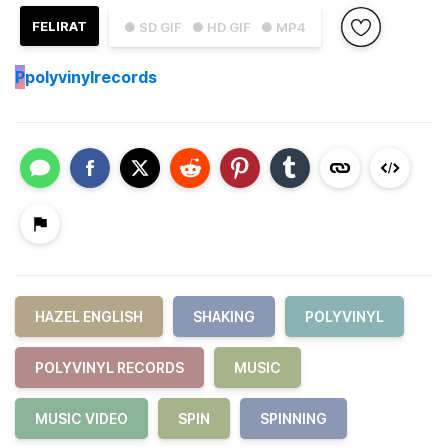
FELIRAT
● SD GIF
● HD GIF
● MP4
P
polyvinylrecords
HAZEL ENGLISH
SHAKING
POLYVINYL
POLYVINYL RECORDS
MUSIC
MUSIC VIDEO
SPIN
SPINNING