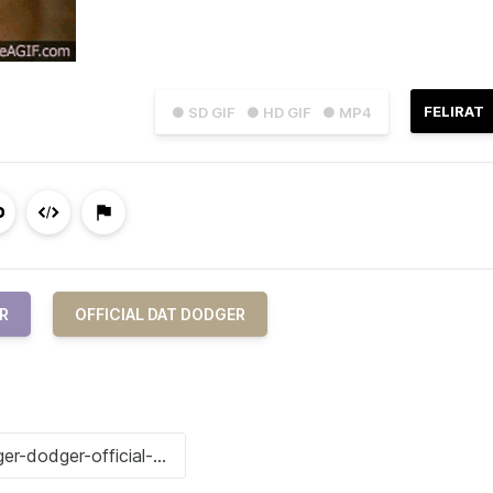
FELIRAT
● SD GIF
● HD GIF
● MP4
R
OFFICIAL DAT DODGER