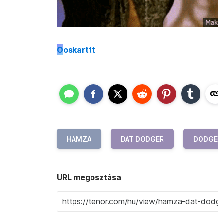
O
oskarttt
HAMZA
DAT DODGER
DODGE
URL megosztása