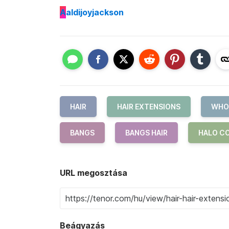
A
aldijoyjackson
HAIR
HAIR EXTENSIONS
WHOL
BANGS
BANGS HAIR
HALO C
URL megosztása
Beágyazás