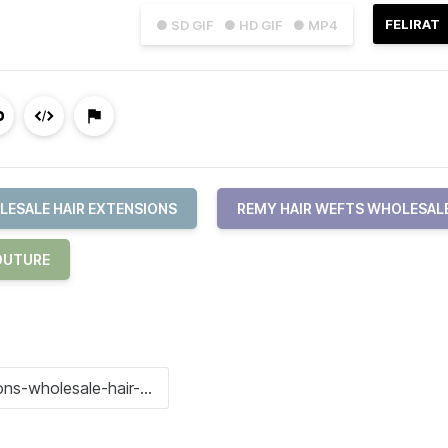
FELIRAT
● SD GIF
● HD GIF
● MP4
ESALE HAIR EXTENSIONS
REMY HAIR WEFTS WHOLESAL
OUTURE