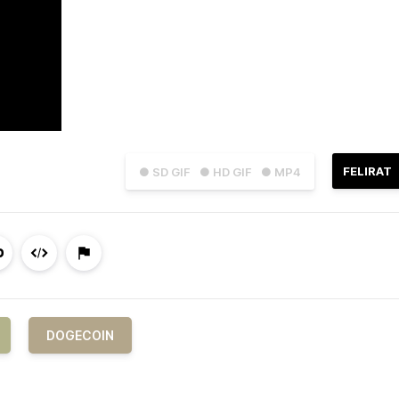
FELIRAT
● SD GIF
● HD GIF
● MP4
DOGECOIN