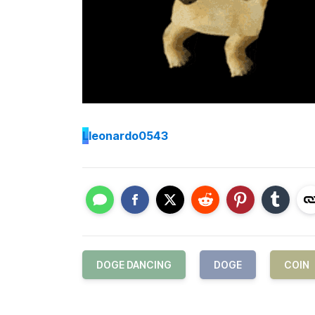
L
leonardo0543
DOGE DANCING
DOGE
COIN