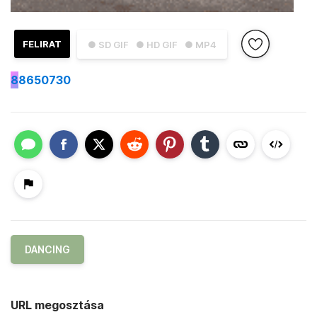
FELIRAT
● SD GIF
● HD GIF
● MP4
8
8650730
DANCING
URL megosztása