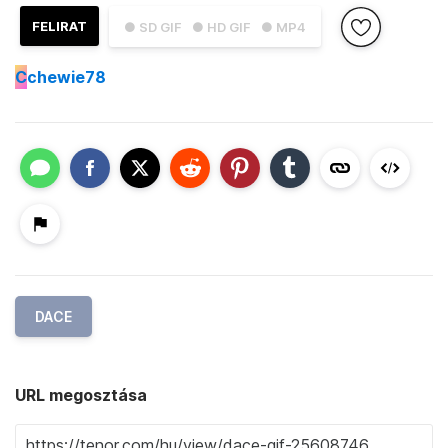
FELIRAT
● SD GIF
● HD GIF
● MP4
C
chewie78
DACE
URL megosztása