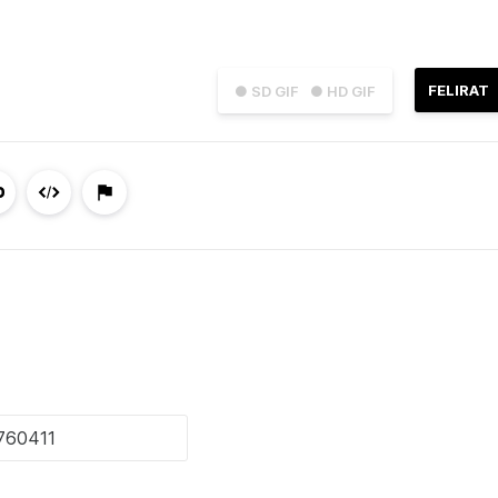
FELIRAT
● SD GIF
● HD GIF