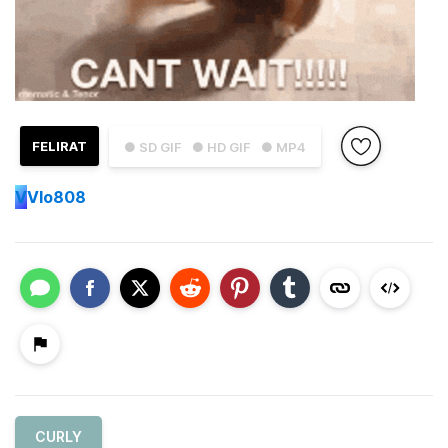
FELIRAT
● SD GIF
● HD GIF
● MP4
V
Vlo808
CURLY