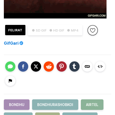
FELIRAT
● SD GIF
● HD GIF
● MP4
GifGari
BONDHU
BONDHURASHOBKOI
AIRTEL