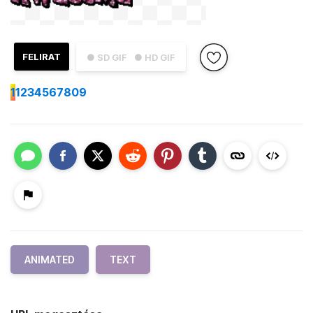
FELIRAT
● SD GIF
● HD GIF
1
1234567809
ANIMATED
TEXT