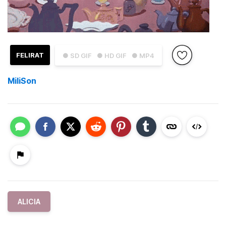
FELIRAT
● SD GIF
● HD GIF
● MP4
MiliSon
ALICIA