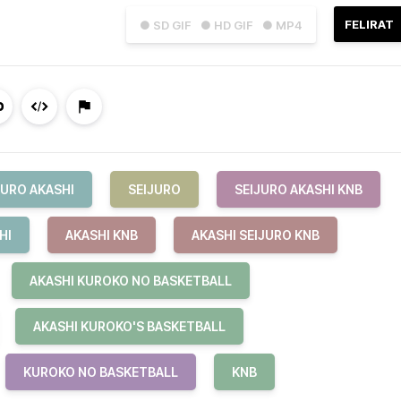
FELIRAT
● SD GIF
● HD GIF
● MP4
JURO AKASHI
SEIJURO
SEIJURO AKASHI KNB
HI
AKASHI KNB
AKASHI SEIJURO KNB
AKASHI KUROKO NO BASKETBALL
AKASHI KUROKO'S BASKETBALL
KUROKO NO BASKETBALL
KNB