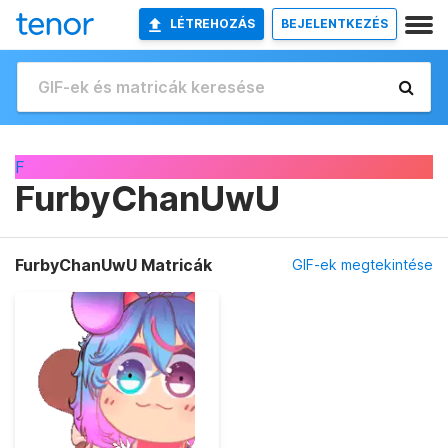
LÉTREHOZÁS
BEJELENTKEZÉS
F
FurbyChanUwU
FurbyChanUwU Matricák
GIF-ek megtekintése