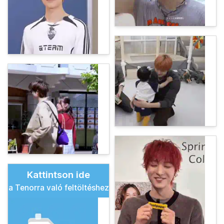
Kattintson ide
a Tenorra való feltöltéshez