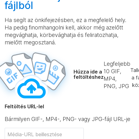
fájlból
Ha segít az önkifejezésben, ez a megfelelő hely.
Ha pedig finomhangolni kell, akkor még azelőtt
megvághatja, körbevághatja és feliratozhatja,
mielőtt megosztaná.
Legfeljebb
Tal
10
GIF,
Húzza ide a
feltöltéshez
a f
MP4,
kö
PNG, JPG
Feltöltés URL-lel
Bármilyen GIF-, MP4-, PNG- vagy JPG-fájl URL-je