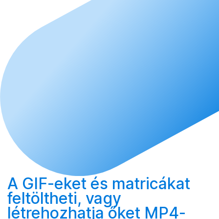
A GIF-eket és matricákat
feltöltheti
, vagy
létrehozhatja
őket MP4-