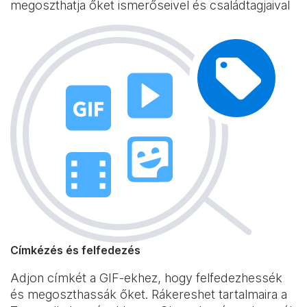
megoszthatja őket ismerőseivel és családtagjaival
Címkézés és felfedezés
Adjon címkét a GIF-ekhez, hogy felfedezhessék
és megoszthassák őket. Rákereshet tartalmaira a