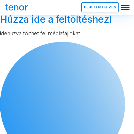
BEJELENTKEZÉS
Húzza ide a feltöltéshez!
idehúzva tölthet fel médiafájlokat