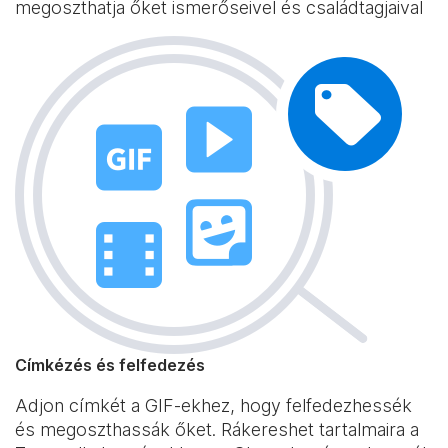
megoszthatja őket ismerőseivel és családtagjaival
Címkézés és felfedezés
Adjon címkét a GIF-ekhez, hogy felfedezhessék
és megoszthassák őket. Rákereshet tartalmaira a