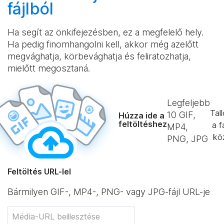
fájlból
Ha segít az önkifejezésben, ez a megfelelő hely.
Ha pedig finomhangolni kell, akkor még azelőtt
megvághatja, körbevághatja és feliratozhatja,
mielőtt megosztaná.
Legfeljebb
Tal
10
GIF,
Húzza ide a
feltöltéshez
a f
MP4,
kö
PNG, JPG
Feltöltés URL-lel
Bármilyen GIF-, MP4-, PNG- vagy JPG-fájl URL-je