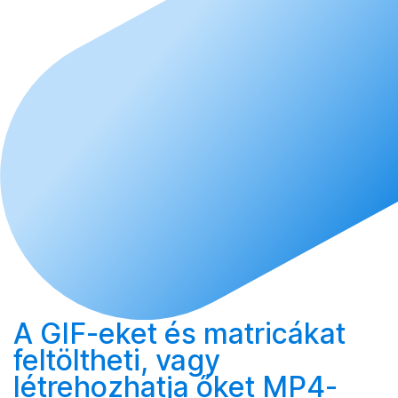
A GIF-eket és matricákat
feltöltheti
, vagy
létrehozhatja
őket MP4-