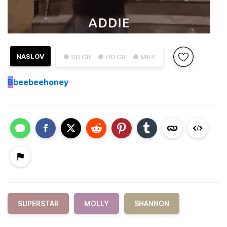
NASLOV
● SD GIF
● HD GIF
● MP4
B
beebeehoney
SUPERSTAR
MOLLY
SHANNON