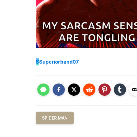
S
Superiorband07
SPIDER MAN