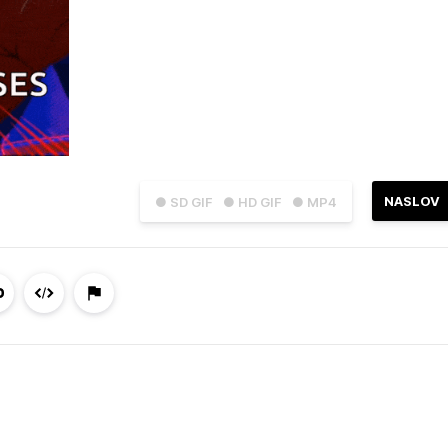
NASLOV
● SD GIF
● HD GIF
● MP4