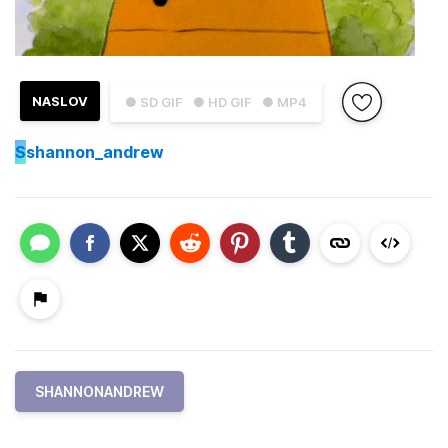
NASLOV
● SD GIF
● HD GIF
● MP4
S
shannon_andrew
SHANNONANDREW