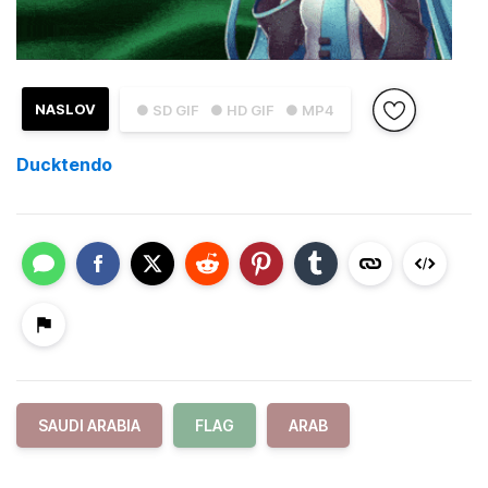
NASLOV
● SD GIF
● HD GIF
● MP4
Ducktendo
SAUDI ARABIA
FLAG
ARAB