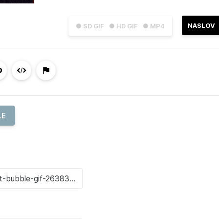
NASLOV
● SD GIF
● HD GIF
● MP4
LE