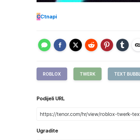
C
Ctnapi
ROBLOX
TWERK
TEXT BUBB
Podijeli URL
Ugradite