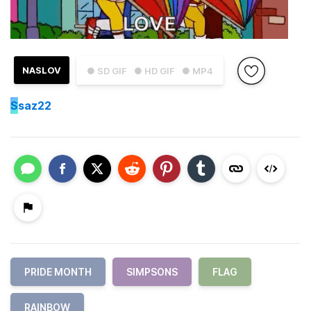
NASLOV
● SD GIF
● HD GIF
● MP4
S
saz22
PRIDE MONTH
SIMPSONS
FLAG
RAINBOW