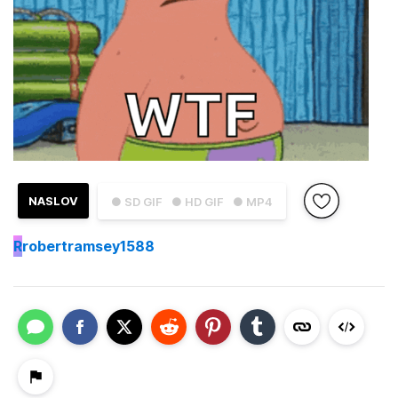
NASLOV
● SD GIF
● HD GIF
● MP4
R
robertramsey1588